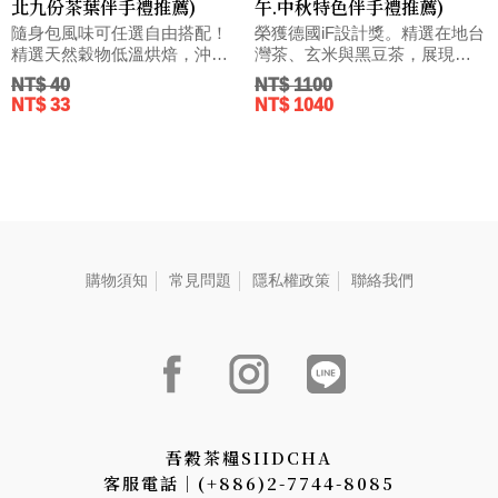
北九份茶葉伴手禮推薦)
午.中秋特色伴手禮推薦)
隨身包風味可任選自由搭配！
榮獲德國iF設計獎。精選在地台
精選天然穀物低溫烘焙，沖泡
灣茶、玄米與黑豆茶，展現優
純淨養生滋味。
雅別緻的送禮心意。
NT$ 40
NT$ 1100
NT$ 33
NT$ 1040
購物須知
常見問題
隱私權政策
聯絡我們
吾穀茶糧SIIDCHA
客服電話│(+886)2-7744-8085