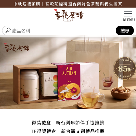
中秋送禮預購｜吾穀茶糧精選台灣特色茶葉與養生擂茶
得獎禮盒 新台灣年節伴手禮推薦
IF得獎禮盒 新台灣文創禮品推薦