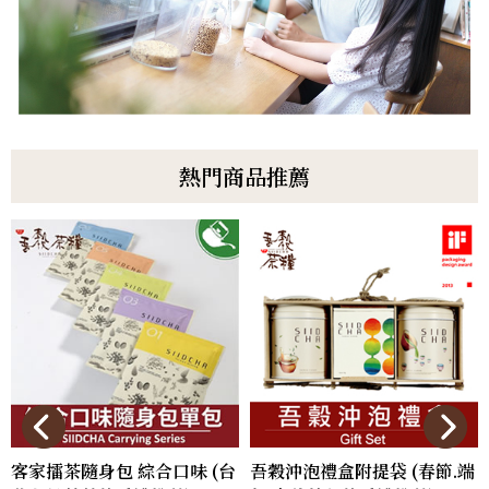
熱門商品推薦
客家擂茶隨身包 綜合口味 (台
吾穀沖泡禮盒附提袋 (春節.端