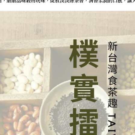
回，細細品味穀物玩味，綻放淡淡綠茶香，清香柔潤的口感，讓