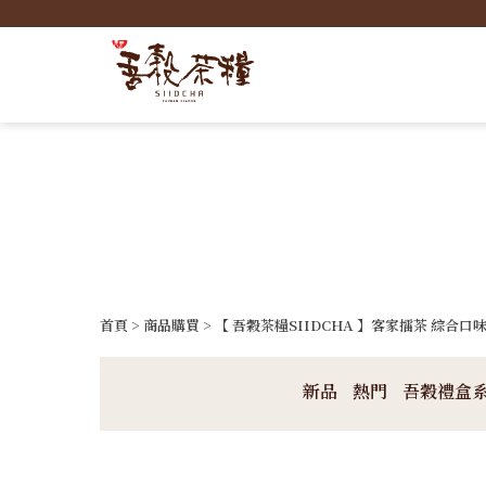
首頁
>
商品購買
> 【 吾穀茶糧SIIDCHA 】客家擂茶 綜合口味隨
新品
熱門
吾穀禮盒