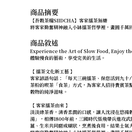
商品摘要
【吾穀茶糧SIIDCHA】客家擂茶無糖
將客家勤奮精神融入小缽擂茶哲學裡，畫圓千萬
商品敘述
Experience the Art of Slow Food, Enjoy the
體驗慢食的藝術，享受完美的生活。
【 擂茶文化新工藝 】
客家諺語句話：「每天三碗擂茶、保您活到九十
茶粉的喫茶「食茶」方式，為客家人招待貴賓茶
穀物的純淨滋味。
【 客家擂茶由來 】
淡淡綠茶香，清香柔潤的口感，讓人沈浸在悠揚
湯」，相傳1800年前，三國時代張飛帶兵進攻
薑、生米共同磨成糊狀，烹煮後食用，結果士氣