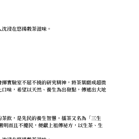
人沈浸在悠揚穀茶滋味。
發揮實驗室不屈不撓的研究精神，將茶葉磨成超微
化口味，希望以天然、養生為出發點，傳遞出大地
的茶飲，是先民的養生智慧。擂茶又名為「三生
律嚴明而且不擾民，便獻上祖傳祕方，以生茶、生