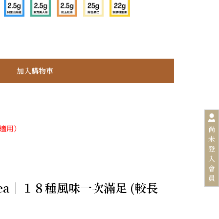
不適用）
尚
未
登
入
會
員
 Tea｜１８種風味一次滿足 (較長