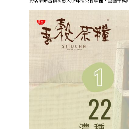
將客家勤奮精神融入小缽擂茶哲學裡，畫圓千萬