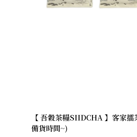
【 吾穀茶糧SIIDCHA 】客家擂
備貨時間~)