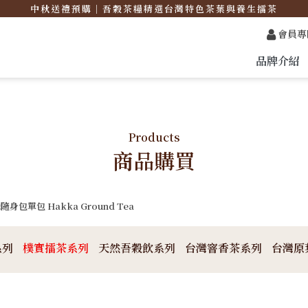
中秋送禮預購｜吾穀茶糧精選台灣特色茶葉與養生擂茶
會員專
品牌介紹
Products
商品購買
身包單包 Hakka Ground Tea
系列
樸實擂茶系列
天然吾穀飲系列
台灣窨香茶系列
台灣原