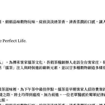
回，細細品味穀物玩味，綻放淡淡綠茶香，清香柔潤的口感，讓
 Perfect Life.
八」。為傳承客家擂茶文化，吾榖茶糧創辦人走訪全台客家庄，
點「擂茶」注入與時俱進的嶄新元素，並以廿多種穀物創造多樣
穀茶滋味裡，為下午茶中最佳伴點。擂茶是早期客家人招待貴客
武陵之際，將士均得到瘟疫，無力前進。一位老草醫感於蜀軍紀
大振。