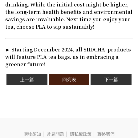
drinking. While the initial cost might be higher,
the long-term health benefits and environmental
savings are invaluable. Next time you enjoy your
tea, choose PLA to sip sustainably!
► Starting December 2024, all SIIDCHA products
will feature PLA tea bags. us in embracing a
greener future!
上一篇
回列表
下一篇
購物須知
常見問題
隱私權政策
聯絡我們