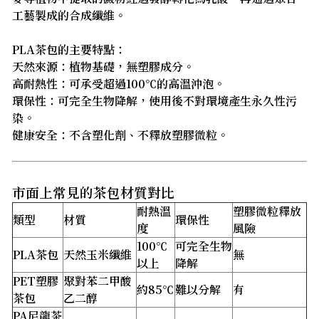
工藝製成的合成纖維。
PLA茶包的主要特點：
天然來源：植物基礎，無塑膠成分。
高耐熱性：可承受超過100℃的高溫沖泡。
環保性：可完全生物降解，使用後不對環境產生永久性污
染。
健康安全：不含塑化劑、不釋放塑膠微粒。
市面上常見的茶包材質對比
耐熱溫
塑膠微粒釋放
類型
材質
環保性
度
風險
100℃
可完全生物
PLA茶包
天然玉米纖維
無
以上
降解
PET塑膠
聚對苯二甲酸
約85℃
難以分解
有
茶包
乙二醇
PA尼龍茶