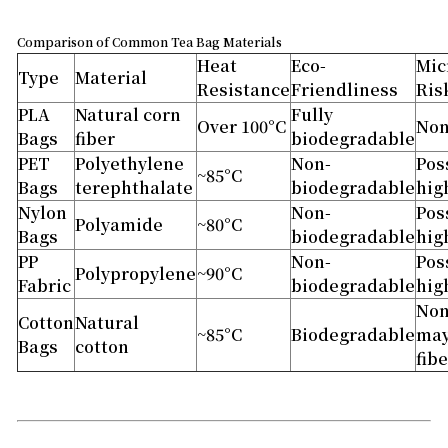
Comparison of Common Tea Bag Materials
Heat
Eco-
Mic
Type
Material
Resistance
Friendliness
Ris
PLA
Natural corn
Fully
Over 100°C
No
Bags
fiber
biodegradable
PET
Polyethylene
Non-
Pos
~85°C
Bags
terephthalate
biodegradable
hig
Nylon
Non-
Pos
Polyamide
~80°C
Bags
biodegradable
hig
PP
Non-
Pos
Polypropylene
~90°C
Fabric
biodegradable
hig
Non
Cotton
Natural
~85°C
Biodegradable
may
Bags
cotton
fib