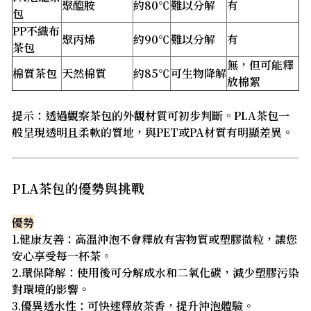
聚醯胺
約80℃
難以分解
有
包
PP不織布
聚丙烯
約90℃
難以分解
有
茶包
無，但可能釋
棉質茶包
天然棉質
約85℃
可生物降解
放棉絮
提示：透過觀察茶包的外觀材質可初步判斷。PLA茶包一
般呈現透明且柔軟的質地，與PET或PA材質有明顯差異。
PLA茶包的優勢與挑戰
優勢
1.健康友善：高溫沖泡不會釋放有害物質或塑膠微粒，讓您
安心享受每一杯茶。
2.環保降解：使用後可分解成水和二氧化碳，減少塑膠污染
對環境的影響。
3.優異透水性：可快速釋放茶香，提升沖泡體驗。