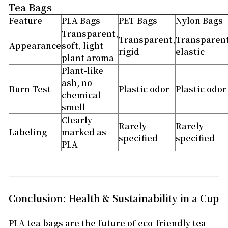
Tea Bags
Feature
PLA Bags
PET Bags
Nylon Bags
Transparent,
Transparent,
Transparent
Appearance
soft, light
rigid
elastic
plant aroma
Plant-like
ash, no
Burn Test
Plastic odor
Plastic odor
chemical
smell
Clearly
Rarely
Rarely
Labeling
marked as
specified
specified
PLA
Conclusion: Health & Sustainability in a Cup
PLA tea bags are the future of eco-friendly tea