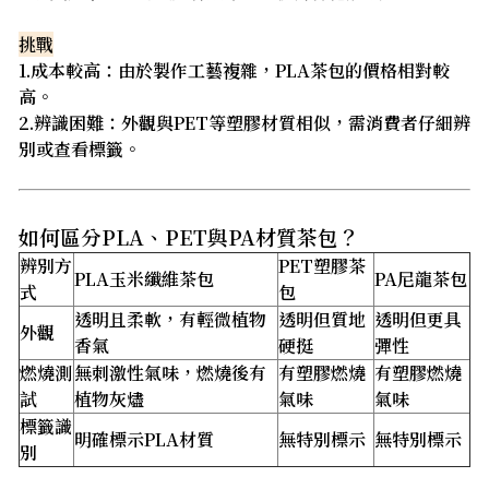
挑戰
1.成本較高：由於製作工藝複雜，PLA茶包的價格相對較
高。
2.辨識困難：外觀與PET等塑膠材質相似，需消費者仔細辨
別或查看標籤。
如何區分PLA、PET與PA材質茶包？
辨別方
PET塑膠茶
PLA玉米纖維茶包
PA尼龍茶包
式
包
透明且柔軟，有輕微植物
透明但質地
透明但更具
外觀
香氣
硬挺
彈性
燃燒測
無刺激性氣味，燃燒後有
有塑膠燃燒
有塑膠燃燒
試
植物灰燼
氣味
氣味
標籤識
明確標示PLA材質
無特別標示
無特別標示
別