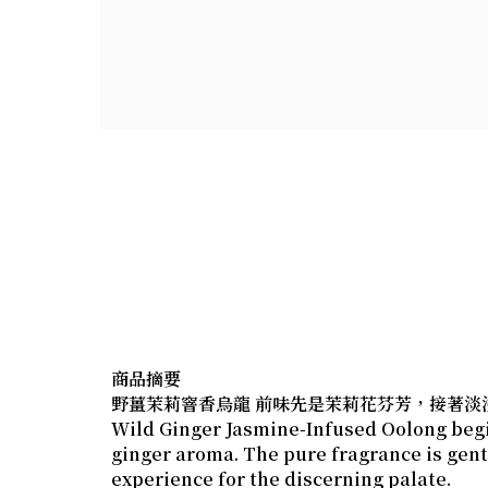
商品摘要
野薑茉莉窨香烏龍 前味先是茉莉花芬芳，接著淡
Wild Ginger Jasmine-Infused Oolong begin
ginger aroma. The pure fragrance is gent
experience for the discerning palate.