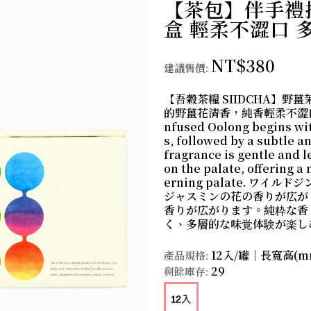
【茶包】伴手禮推
盒 輕柔不澀口 
NT$380
建議售價:
【吾穀茶糧 SIIDCHA】野
的野薑花清香，純香輕柔不澀口， 多
nfused Oolong begins wit
s, followed by a subtle 
fragrance is gentle and 
on the palate, offering a
erning palate. ワ
ジャスミンの花の香りが広が
香りが広がります。純粋な香
く、多層的な味覚体験が楽し
12入/罐｜長寬高(mm
產品規格:
29
剩餘庫存: