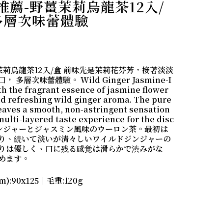
薦-野薑茉莉烏龍茶12入/
多層次味蕾體驗
薑茉莉烏龍茶12入/盒 前味先是茉莉花芬芳，接著淡淡
層次味蕾體驗。 Wild Ginger Jasmine-I
h the fragrant essence of jasmine flower
and refreshing wild ginger aroma. The pure
leaves a smooth, non-astringent sensation
 multi-layered taste experience for the disc
イルドジンジャーとジャスミン風味のウーロン茶。最初は
り、続いて淡いが清々しいワイルドジンジャーの
りは優しく、口に残る感覚は滑らかで渋みがな
めます。
):90x125｜毛重:120g