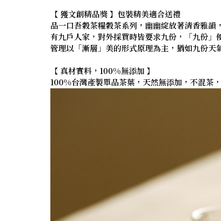
【 獲文創精品獎 】包裝精美適合送禮
品一口吾穀茶糧穀茶系列，幽幽綻放著清香雅韻
有九戶人家，對外採買時皆要求九份，「九份」
管理以「漸層」美的形式原理為主，猶如九份天
【 真材實料，100%無添加 】
100%台灣產製單品茶葉，天然無添加，不混茶