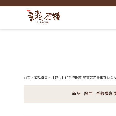
首頁
>
商品購買
> 【茶包】伴手禮推薦-野薑茉莉烏龍茶12入/
新品
熱門
吾穀禮盒