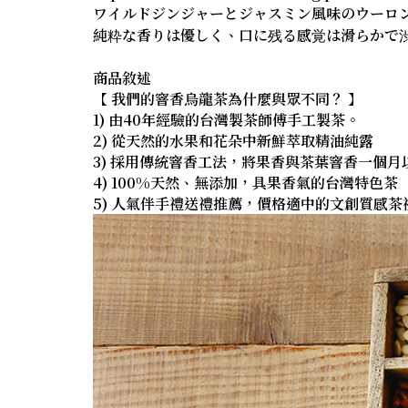
ワイルドジンジャーとジャスミン風味のウーロ
純粋な香りは優しく、口に残る感覚は滑らかで
商品敘述
【 我們的窨香烏龍茶為什麼與眾不同？ 】
1) 由40年經驗的台灣製茶師傅手工製茶。
2) 從天然的水果和花朵中新鮮萃取精油純露
3) 採用傳統窨香工法，將果香與茶葉窨香一個月
4) 100%天然、無添加，具果香氣的台灣特色茶
5) 人氣伴手禮送禮推薦，價格適中的文創質感茶