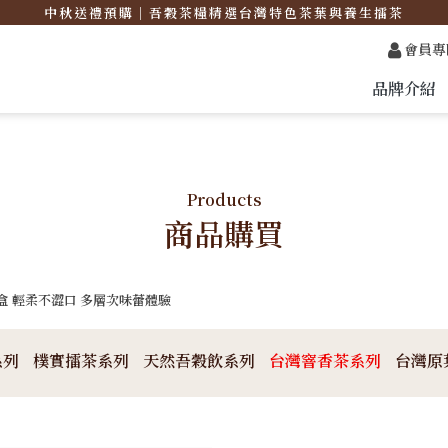
中秋送禮預購｜吾穀茶糧精選台灣特色茶葉與養生擂茶
會員專
品牌介紹
Products
商品購買
盒 輕柔不澀口 多層次味蕾體驗
系列
樸實擂茶系列
天然吾穀飲系列
台灣窨香茶系列
台灣原