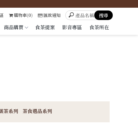
區
購物車(0)
匯款通知
商品購買
食茶提案
影音專區
食茶所在
葉茶系列
茶食選品系列