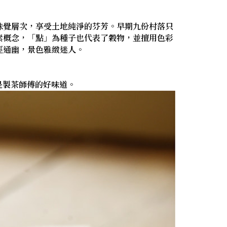
味覺層次，享受土地純淨的芬芳。早期九份村落只
素概念，「點」為種子也代表了穀物，並擅用色彩
徑通幽，景色雅緻迷人。
是製茶師傅的好味道。