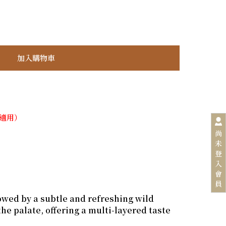
不適用）
尚
未
登
入
會
員
owed by a subtle and refreshing wild
he palate, offering a multi-layered taste