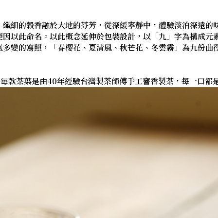
，纖細的穀香融於大地的芬芳，從深緩寧靜中，體驗淡泊深遠的
便因以此命名。以此概念延伸於包裝設計，以「九」字為構成元
氣多變的寫照，「春櫻花、夏清風、秋芒花、冬雲霧」為九份曲
，毎款茶葉是由40年經驗台灣製茶師傅手工窨香製茶，每一口都