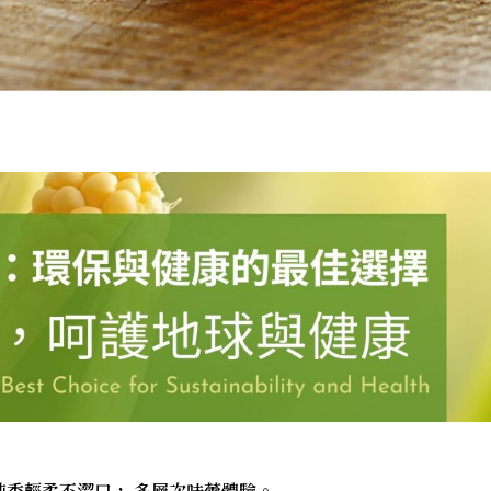
香輕柔不澀口， 多層次味蕾體驗。