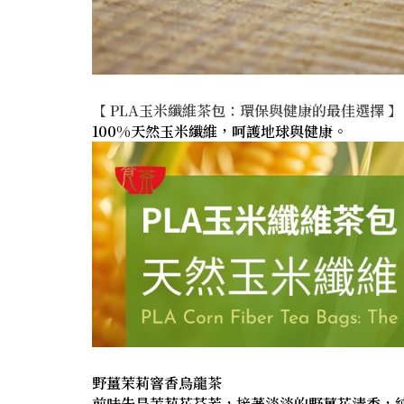
【 PLA玉米纖維茶包：環保與健康的最佳選擇 】
100%天然玉米纖維，呵護地球與健康。
野薑茉莉窨香烏龍茶
前味先是茉莉花芬芳，接著淡淡的野薑花清香，純