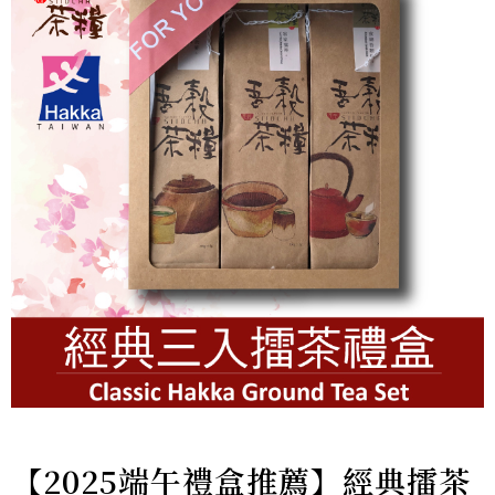
【2025端午禮盒推薦】經典擂茶