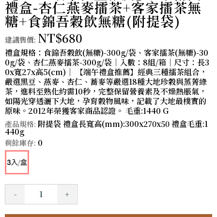
禮盒-杏仁燕麥擂茶+客家擂茶無
糖+食錦吾穀飲無糖(附提袋)
NT$680
建議售價:
禮盒規格：食錦吾穀飲(無糖)-300g/袋、客家擂茶(無糖)-30
0g/袋、杏仁燕麥擂茶-300g/袋｜入數：8組/箱｜尺寸：長3
0x寬27x高5(cm)｜ 【端午禮盒推薦】經典三種擂茶組合，
嚴選黑豆、燕麥、杏仁、蕎麥等嚴選18種大地珍穀與蒸菁綠
茶，進料至熟化約需10秒，完整保留營養素及不燥熱脹氣，
如陽光穿透灑下大地，孕育穀物風味，記載了大地最樸實的
原味。2012年榮獲客家商品認證。 毛重:1440 G
附提袋 禮盒長寬高(mm):300x270x50 禮盒毛重:1
產品規格:
440g
0
剩餘庫存:
-
+