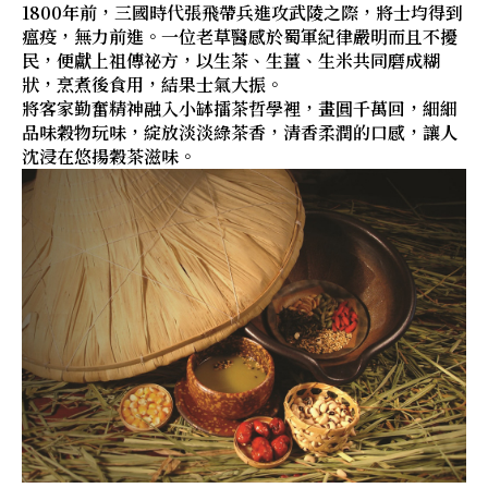
1800年前，三國時代張飛帶兵進攻武陵之際，將士均得到
瘟疫，無力前進。一位老草醫感於蜀軍紀律嚴明而且不擾
民，便獻上祖傳祕方，以生茶、生薑、生米共同磨成糊
狀，烹煮後食用，結果士氣大振。
將客家勤奮精神融入小缽擂茶哲學裡，畫圓千萬回，細細
品味穀物玩味，綻放淡淡綠茶香，清香柔潤的口感，讓人
沈浸在悠揚穀茶滋味。