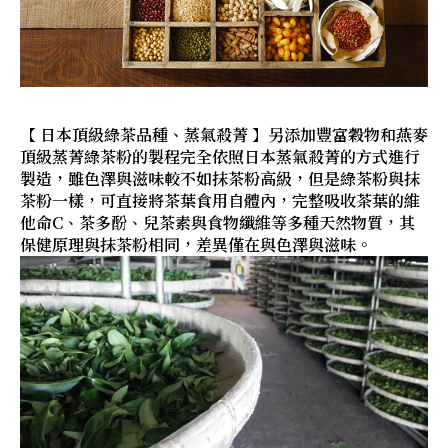
【 日本頂級綠茶品種、蒸氣殺菁 】另添加豐富穀物和燕麥
頂級蒸菁綠茶粉的製程完全依照日本蒸氣殺菁的方式進行
製造，雖色澤與滋味較不如抹茶粉高級，但是綠茶粉與抹
茶粉一樣，可直接將茶葉食用自體內，完整吸收茶葉的維
他命C、茶多酚、兒茶素與食物纖維等多種天然物質，其
保健原理與抹茶粉相同，差異僅在與色澤與滋味。