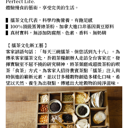
Perfect Life.
體驗慢食的藝術，享受完美的生活。
▌擂茶文化代表，科學均衡營養，有飽足感
▌100%頂級蒸菁綠茶粉、加拿大進口非基因黃豆原料
▌真材實料，無添加防腐劑、色素、香料、無奶精
【 擂茶文化新工藝 】
客家諺語句話：「每天三碗擂茶、保您活到九十八」。為
傳承客家擂茶文化，吾榖茶糧創辦人走訪全台客家庄，發
揮實驗室不屈不撓的研究精神，將茶葉磨成超微茶粉的喫
茶「食茶」方式，為客家人招待貴賓茶點「擂茶」注入與
時俱進的嶄新元素，並以廿多種穀物創造多樣化口味，希
望以天然、養生為出發點，傳遞出大地穀物的純淨滋味。