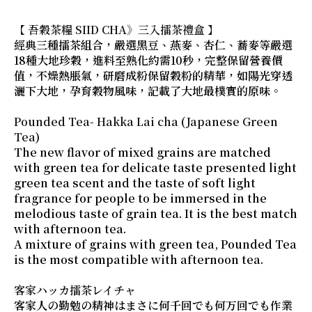
【 吾穀茶糧 SIID CHA》三入擂茶禮盒 】
經典三種擂茶組合，嚴選黑豆、燕麥、杏仁、蕎麥等嚴選
18種大地珍穀，進料至熟化約需10秒，完整保留營養價
值，不燥熱脹氣，研磨成粉保留穀粉的精華，如陽光穿透
灑下大地，孕育穀物風味，記載了大地最樸實的原味。
Pounded Tea- Hakka Lai cha (Japanese Green
Tea)
The new flavor of mixed grains are matched
with green tea for delicate taste presented light
green tea scent and the taste of soft light
fragrance for people to be immersed in the
melodious taste of grain tea. It is the best match
with afternoon tea.
A mixture of grains with green tea, Pounded Tea
is the most compatible with afternoon tea.
客家ハッカ擂茶レイチャ
客家人の勤勉の精神はまさに何千回でも何万回でも作業