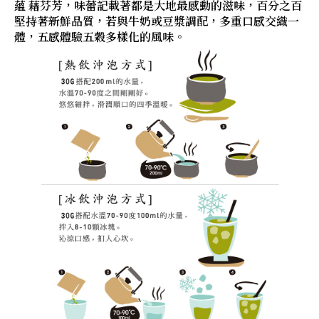
蘊 藉芬芳，味蕾記載著都是大地最感動的滋味，百分之百
堅持著新鮮品質，若與牛奶或豆漿調配，多重口感交織一
體，五感體驗五穀多樣化的風味。