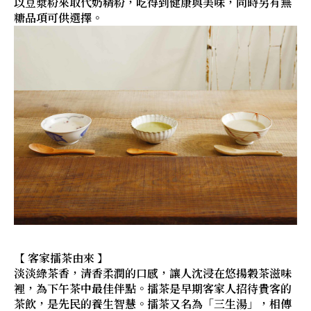
以豆漿粉來取代奶精粉，吃得到健康與美味，同時另有無
糖品項可供選擇。
【 客家擂茶由來 】
淡淡綠茶香，清香柔潤的口感，讓人沈浸在悠揚穀茶滋味
裡，為下午茶中最佳伴點。擂茶是早期客家人招待貴客的
茶飲，是先民的養生智慧。擂茶又名為「三生湯」，相傳