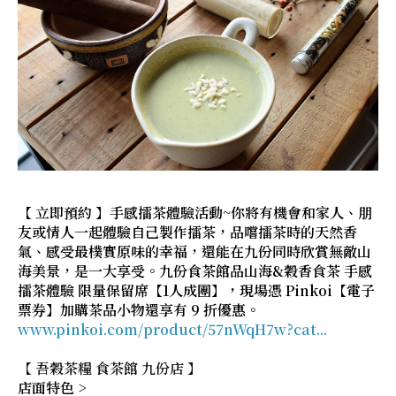
【 立即預約 】手感擂茶體驗活動~你將有機會和家人、朋
友或情人一起體驗自己製作擂茶，品嚐擂茶時的天然香
氣、感受最樸實原味的幸福，還能在九份同時欣賞無敵山
海美景，是一大享受。九份食茶館品山海&穀香食茶 手感
擂茶體驗 限量保留席【1人成團】，現場憑 Pinkoi【電子
票券】加購茶品小物還享有 9 折優惠。
www.pinkoi.com/product/57nWqH7w?cat...
【 吾穀茶糧 食茶館 九份店 】
店面特色 >