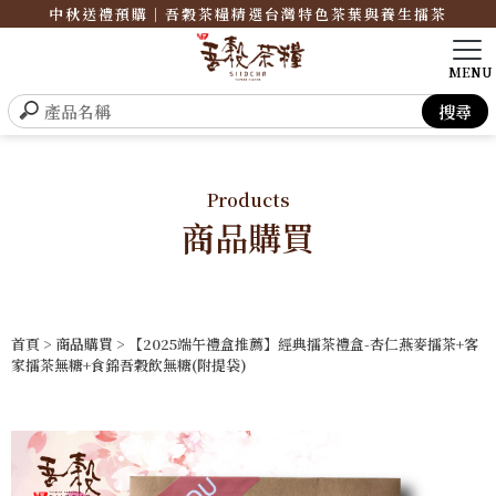
中秋送禮預購｜吾穀茶糧精選台灣特色茶葉與養生擂茶
Products
商品購買
首頁
>
商品購買
> 【2025端午禮盒推薦】經典擂茶禮盒-杏仁燕麥擂茶+客
家擂茶無糖+食錦吾穀飲無糖(附提袋)