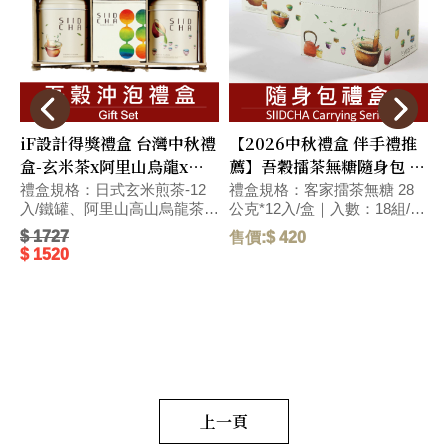
iF設計得獎禮盒 台灣中秋禮
【2026中秋禮盒 伴手禮推
盒-玄米茶x阿里山烏龍x黑
薦】吾穀擂茶無糖隨身包 健
豆茶 #附提袋 #快速出貨
康養生禮盒(附提袋)
禮盒規格：日式玄米煎茶-12
禮盒規格：客家擂茶無糖 28
入/鐵罐、阿里山高山烏龍茶
公克*12入/盒｜入數：18組/箱
(台灣)-100g/方盒、黑豆穀
｜尺寸：長12.5x寬12.5x高
$ 1727
$
售價:$ 420
茶-12入/鐵罐｜入數：8組/箱
12.5(cm)｜ 【人氣伴手禮】在
$ 1520
$
｜尺寸：長31.5x寬11x高
地特色健康禮盒～擂茶經典口
9
14(cm)｜ 【伴手禮推薦】新
味，享受一種簡單生活。獲得
台灣文創伴手禮推薦｜榮獲德
2012年臺灣客家特色商品認
國iF包裝設計大獎｜年節.中
證。 毛重:410 G
秋.端午禮盒｜優雅別緻的精美
包裝，為伴手禮中最獨特優質
禮品，細細品味沈浸在大地穀
香滋味裡，符合現代便利輕食
養生概念，最能展現送禮者心
上一頁
意。 毛重:2000 G