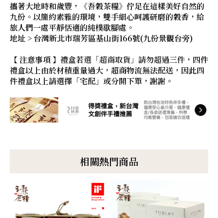
攜著大地時和歲豐，《吾穀茶糧》佇足在這樣美好自然的
九份。以簡約素雅的環境，雙手細心呵護研磨的穀香，給
旅人們一處平靜恬適的純樸歇腳處。
地址 > 台灣新北市瑞芳區基山街166號(九份景觀台旁)
【 注意事項 】禮盒
若選「超商取貨」請勿超過三件
，四件
禮盒以上由於材積重量過大，超商物流無法配送，因此四
件禮盒以上請選擇「宅配」或分開下單，謝謝。
相關熱門商品