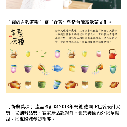
【 關於吾榖茶糧 】讓『食茶』塑造台灣新飲茶文化。
【 得獎獎項 】產品設計除 2013年榮獲 德國iF包裝設計大
獎、文創精品獎、客家產品認證外，也榮獲國內外報章雜
誌、電視媒體參訪報導。