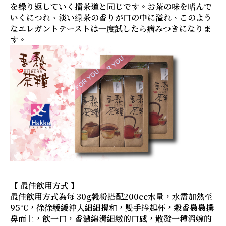
を繰り返していく擂茶道と同じです。お茶の味を嗜んで
いくにつれ、淡い緑茶の香りが口の中に溢れ、このよう
なエレガントテーストは一度試したら病みつきになりま
す。
【 最佳飲用方式 】
最佳飲用方式為每 30g穀粉搭配200cc水量，水需加熱至
95℃，徐徐緩緩沖入細細攪和，雙手捧起杯，穀香裊裊撲
鼻而上，飲一口，香濃綿滑細緻的口感，散發一種溫婉的