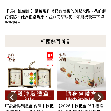
【 馬口鐵備註 】鐵罐製作時偶有燒製的斑點紋路、些許髒
污痕跡，此為正常現象，並非商品瑕疵。如能接受再下單
謝謝您。
相關熱門商品
iF設計得獎禮盒 台灣中秋禮
【2026中秋禮盒 伴手禮推