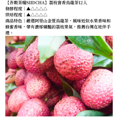
【吾穀茶糧SIIDCHA】荔枝窨香烏龍茶12入
發酵程度｜▲△△△△
烘焙程度｜▲△△△△
商品特色｜嚴選阿里山金萱烏龍茶，風味近似水果香味和
蜂蜜香味，帶有濃郁嬌豔的荔枝果氣，推薦台灣在地伴手
禮。