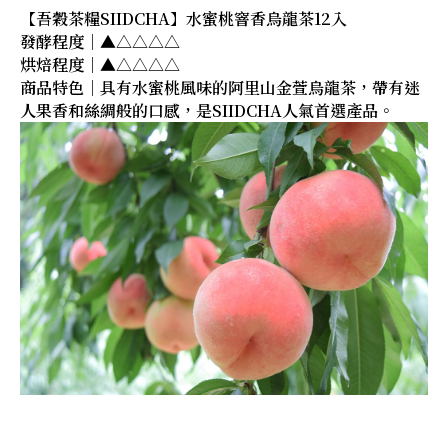
【吾穀茶糧SIIDCHA】水蜜桃窨香烏龍茶12入
發酵程度｜▲△△△△
烘焙程度｜▲△△△△
商品特色｜具有水蜜桃風味的阿里山金萱烏龍茶，帶有迷
人果香和絲綢般的口感，是SIIDCHA人氣首選產品。