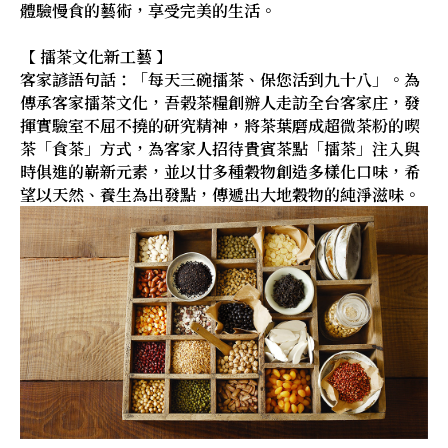
體驗慢食的藝術，享受完美的生活。
【 擂茶文化新工藝 】
客家諺語句話：「每天三碗擂茶、保您活到九十八」。為
傳承客家擂茶文化，吾榖茶糧創辦人走訪全台客家庄，發
揮實驗室不屈不撓的研究精神，將茶葉磨成超微茶粉的喫
茶「食茶」方式，為客家人招待貴賓茶點「擂茶」注入與
時俱進的嶄新元素，並以廿多種穀物創造多樣化口味，希
望以天然、養生為出發點，傳遞出大地穀物的純淨滋味。