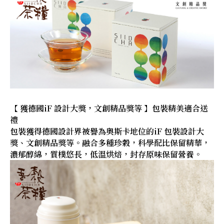
【 獲德國iF 設計大獎，文創精品獎等 】包裝精美適合送
禮
包裝獲得德國設計界被譽為奧斯卡地位的iF 包裝設計大
獎、文創精品獎等。融合多種珍穀，科學配比保留精華，
濃郁醇綿，質樸悠長，低溫烘焙，封存原味保留營養。