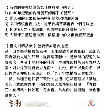
【 我們的窨香烏龍茶為什麼與眾不同？ 】
1) 由40年經驗的台灣製茶師傅手工製茶。
2) 從天然的水果和花朵中新鮮萃取精油純露
3) 採用傳統窨香工法，將果香與茶葉窨香一個月以上
4) 100%天然、無添加，具果香氣的台灣特色茶
5) 人氣伴手禮送禮推薦，價格適中的文創質感茶禮盒
【 獲文創精品獎 】包裝精美適合送禮
品一口吾穀茶糧穀茶系列，幽幽綻放著清香雅韻，纖細的
穀香融於大地的芬芳，從深緩寧靜中，體驗淡泊深遠的味
覺層次，享受土地純淨的芬芳。早期九份村落只有九戶人
家，對外採買時皆要求九份，「九份」便因以此命名。以
此概念延伸於包裝設計，以「九」字為構成元素概念，
「點」為種子也代表了穀物，並擅用色彩管理以「漸層」
美的形式原理為主，猶如九份天氣多變的寫照，「春櫻
花、夏清風、秋芒花、冬雲霧」為九份曲徑通幽，景色雅
緻迷人。