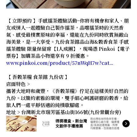
【 立即預約 】手感擂茶體驗活動~你將有機會和家人、朋
友或情人一起體驗自己製作擂茶，品嚐擂茶時的天然香
氣、感受最樸實原味的幸福，還能在九份同時欣賞無敵山
海美景，是一大享受。九份食茶館品山海&穀香食茶 手感
擂茶體驗 限量保留席【1人成團】，現場憑 Pinkoi【電子
票券】加購茶品小物還享有 9 折優惠。
www.pinkoi.com/product/57nWqH7w?cat...
【 吾穀茶糧 食茶館 九份店 】
店面特色 >
攜著大地時和歲豐，《吾穀茶糧》佇足在這樣美好自然的
九份。以簡約素雅的環境，雙手細心呵護研磨的穀香，給
旅人們一處平靜恬適的純樸歇腳處。
地址 > 台灣新北市瑞芳區基山街166號(九份景觀台旁)