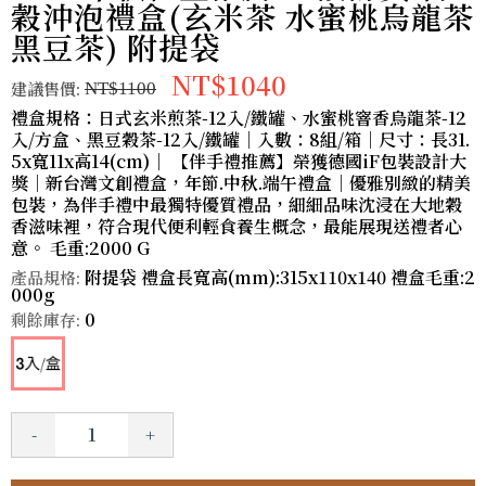
穀沖泡禮盒(玄米茶 水蜜桃烏龍茶
黑豆茶) 附提袋
NT$1040
建議售價:
NT$1100
禮盒規格：日式玄米煎茶-12入/鐵罐、水蜜桃窨香烏龍茶-12
入/方盒、黑豆穀茶-12入/鐵罐｜入數：8組/箱｜尺寸：長31.
5x寬11x高14(cm)｜ 【伴手禮推薦】榮獲德國iF包裝設計大
獎｜新台灣文創禮盒，年節.中秋.端午禮盒｜優雅別緻的精美
包裝，為伴手禮中最獨特優質禮品，細細品味沈浸在大地穀
香滋味裡，符合現代便利輕食養生概念，最能展現送禮者心
意。 毛重:2000 G
附提袋 禮盒長寬高(mm):315x110x140 禮盒毛重:2
產品規格:
000g
0
剩餘庫存:
-
+