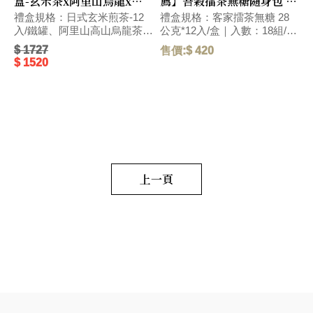
盒-玄米茶x阿里山烏龍x黑
薦】吾穀擂茶無糖隨身包 健
豆茶 #附提袋 #快速出貨
康養生禮盒(附提袋)
禮盒規格：日式玄米煎茶-12
禮盒規格：客家擂茶無糖 28
入/鐵罐、阿里山高山烏龍茶
公克*12入/盒｜入數：18組/箱
(台灣)-100g/方盒、黑豆穀
｜尺寸：長12.5x寬12.5x高
$ 1727
$
售價:$ 420
茶-12入/鐵罐｜入數：8組/箱
12.5(cm)｜ 【人氣伴手禮】在
$ 1520
$
｜尺寸：長31.5x寬11x高
地特色健康禮盒～擂茶經典口
9
14(cm)｜ 【伴手禮推薦】新
味，享受一種簡單生活。獲得
台灣文創伴手禮推薦｜榮獲德
2012年臺灣客家特色商品認
國iF包裝設計大獎｜年節.中
證。 毛重:410 G
秋.端午禮盒｜優雅別緻的精美
包裝，為伴手禮中最獨特優質
禮品，細細品味沈浸在大地穀
香滋味裡，符合現代便利輕食
養生概念，最能展現送禮者心
上一頁
意。 毛重:2000 G