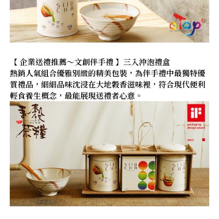
【 企業送禮推薦～文創伴手禮 】三入沖泡禮盒
熱銷人氣組合優雅別緻的精美包裝，為伴手禮中最獨特優
質禮品，細細品味沈浸在大地穀香滋味裡，符合現代便利
輕食養生概念，最能展現送禮者心意。