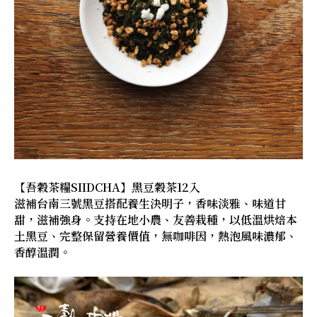
【吾穀茶糧SIIDCHA】黑豆穀茶12入
滋補台南三號黑豆搭配養生決明子，香味淡雅、味道甘
甜，滋補強身。支持在地小農、友善栽種，以低溫烘焙本
土黑豆、完整保留營養價值，無咖啡因，熱泡風味濃郁、
香醇溫潤。