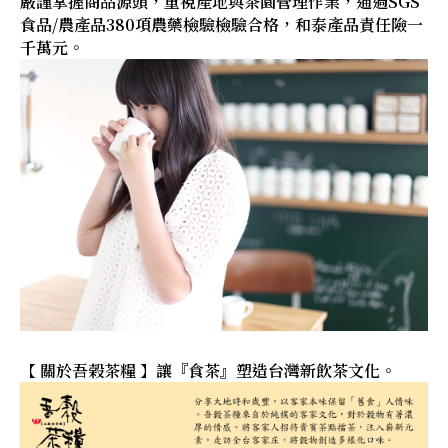
嚴謹掌握商品源頭，重視產地與茶園管理作業，通過SGS
食品/農產品380項農藥檢驗檢驗合格，和泰產品責任險一
千萬元。
【 關於吾榖茶糧 】讓『食茶』塑造台灣新飲茶文化。