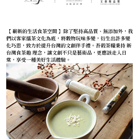
【 嶄新的生活食茶空間 】除了堅持高品質、無添加外，我
們以客家擂茶文化為底，將穀物玩味多變，衍生出許多變
化巧思，致力於提升台灣的文創伴手禮。吾榖茶糧秉持 新
台灣食茶趣 理念，讓文創不只是藝術品，更應該走入日
常，享受一種美好生活體驗。