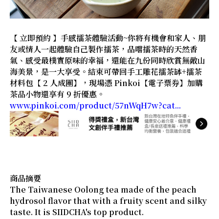
【 立即預約 】手感擂茶體驗活動~你將有機會和家人、朋
友或情人一起體驗自己製作擂茶，品嚐擂茶時的天然香
氣、感受最樸實原味的幸福，還能在九份同時欣賞無敵山
海美景，是一大享受。結束可帶回手工雕花擂茶缽+擂茶
材料包【 2 人成團】，現場憑 Pinkoi【電子票券】加購
茶品小物還享有 9 折優惠。
www.pinkoi.com/product/57nWqH7w?cat...
商品摘要
The Taiwanese Oolong tea made of the peach
hydrosol flavor that with a fruity scent and silky
taste. It is SIIDCHA's top product.