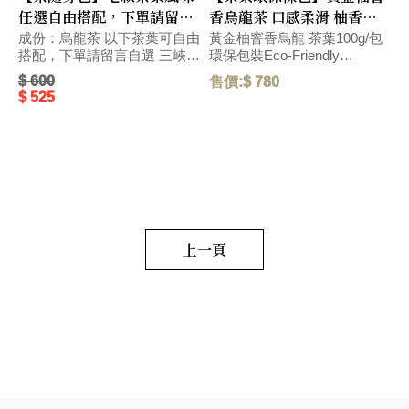
任選自由搭配，下單請留言
香烏龍茶 口感柔滑 柚香沁
自選 (較長備貨時間~)
入心脾 環保包裝Eco-
包
成份：烏龍茶 以下茶葉可自由
黃金柚窨香烏龍 茶葉100g/包
搭配，下單請留言自選 三峽碧
環保包裝Eco-Friendly
環
Friendly Pack
P
螺春綠茶 2.5g/包 新竹東方美
Packaging 口感柔滑,帶濃郁柚
$ 600
售價:$ 780
售
人茶 2.5g/包 花蓮紅玉紅茶
香台灣伴手禮,帶濃郁香氣的黃
$ 525
2.5g/包 水蜜桃窨香烏龍茶
金柚與烏龍茶湯,口感柔滑有層
2.5g/包 荔枝窨香烏龍茶 2.5g/
次,沁入心脾。 With the rich
包 黃金柚窨香烏龍茶 2.5g/包
aroma of golden pomelo and
o
oolong tea infusion, the taste
p
野薑茉莉窨香烏龍茶 2.5g/包
is smooth and layered, leaving
e
毛重:45 G
a refreshing sensation that
s
permeates the palate. 濃厚な
a
S
香りのゴールデンポメロとウ
ーロン茶のスープ、滑らかで
上一頁
奥深い口当たり、心地よい感
触が心にしみる。