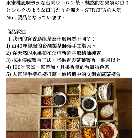
水蜜桃風味豊かな台湾ウーロン茶、魅惑的な果実の香り
とシルクのような口当たりを備え、SIIDCHAの人気
No.1製品となっています。
商品敘述
【 我們的窨香烏龍茶為什麼與眾不同？ 】
1) 由40年經驗的台灣製茶師傅手工製茶。
2) 從天然的水果和花朵中新鮮萃取精油純露
3) 採用傳統窨香工法，將果香與茶葉窨香一個月以上
4) 100%天然、無添加，具果香氣的台灣特色茶
5) 人氣伴手禮送禮推薦，價格適中的文創質感茶禮盒