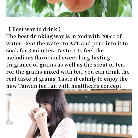
【 Best way to drink 】
The best drinking way is mixed with 200cc of
water. Heat the water to 95℃ and pour into it to
soak for 3 minutes. Taste it to feel the
melodious flavor and sweet long-lasting
fragrance of grains as well as the scent of tea.
For the grains mixed with tea, you can drink the
real taste of grains. Taste it calmly to enjoy the
new Taiwan tea fun with healthcare concept.