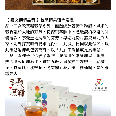
【 獲文創精品獎 】包裝精美適合送禮
品一口吾穀茶糧穀茶系列，幽幽綻放著清香雅韻，纖細的
穀香融於大地的芬芳，從深緩寧靜中，體驗淡泊深遠的味
覺層次，享受土地純淨的芬芳。早期九份村落只有九戶人
家，對外採買時皆要求九份，「九份」便因以此命名。以
此概念延伸於包裝設計，以「九」字為構成元素概念，
「點」為種子也代表了穀物，並擅用色彩管理以「漸層」
美的形式原理為主，猶如九份天氣多變的寫照，「春櫻
花、夏清風、秋芒花、冬雲霧」為九份曲徑通幽，景色雅
緻迷人。