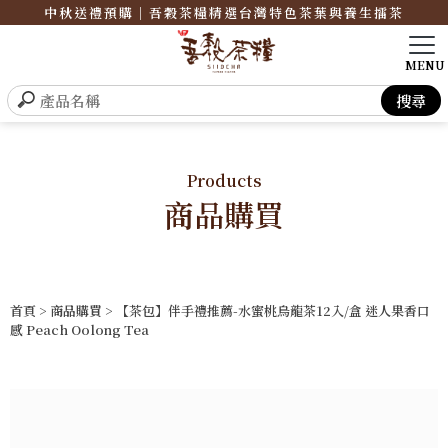
中秋送禮預購｜吾穀茶糧精選台灣特色茶葉與養生擂茶
Products
商品購買
首頁
>
商品購買
> 【茶包】伴手禮推薦-水蜜桃烏龍茶12入/盒 迷人果香口
感 Peach Oolong Tea