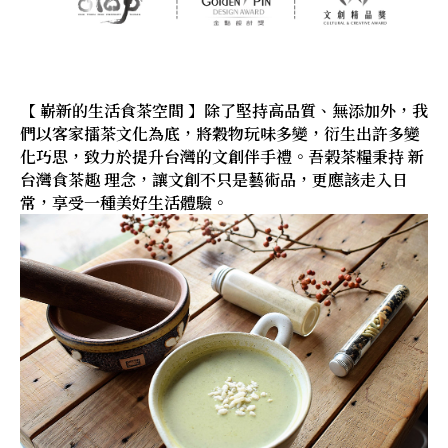
【 嶄新的生活食茶空間 】除了堅持高品質、無添加外，我
們以客家擂茶文化為底，將穀物玩味多變，衍生出許多變
化巧思，致力於提升台灣的文創伴手禮。吾榖茶糧秉持 新
台灣食茶趣 理念，讓文創不只是藝術品，更應該走入日
常，享受一種美好生活體驗。