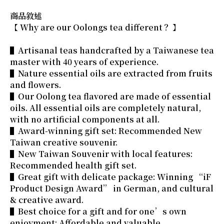
商品敘述
【 Why are our Oolongs tea different？ 】
▌Artisanal teas handcrafted by a Taiwanese tea
master with 40 years of experience.
▌Nature essential oils are extracted from fruits
and flowers.
▌Our Oolong tea flavored are made of essential
oils. All essential oils are completely natural,
with no artificial components at all.
▌Award-winning gift set: Recommended New
Taiwan creative souvenir.
▌New Taiwan Souvenir with local features:
Recommended health gift set.
▌Great gift with delicate package: Winning “iF
Product Design Award” in German, and cultural
& creative award.
▌Best choice for a gift and for one’s own
enjoyment: Affordable and valuable.