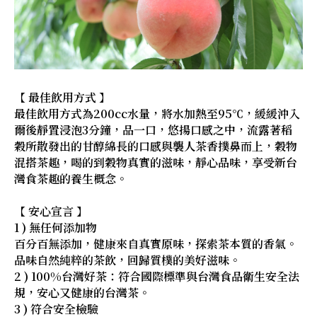
【 最佳飲用方式 】
最佳飲用方式為200cc水量，將水加熱至95℃，緩緩沖入
爾後靜置浸泡3分鐘，品一口，悠揚口感之中，流露著稻
穀所散發出的甘醇綿長的口感與襲人茶香撲鼻而上，穀物
混搭茶趣，喝的到穀物真實的滋味，靜心品味，享受新台
灣食茶趣的養生概念。
【 安心宣言 】
1 ) 無任何添加物
百分百無添加，健康來自真實原味，探索茶本質的香氣。
品味自然純粹的茶飲，回歸質樸的美好滋味。
2 ) 100%台灣好茶：符合國際標準與台灣食品衛生安全法
規，安心又健康的台灣茶。
3 ) 符合安全檢驗