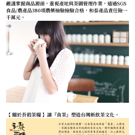
嚴謹掌握商品源頭，重視產地與茶園管理作業，通過SGS
食品/農產品380項農藥檢驗檢驗合格，和泰產品責任險一
千萬元。
【 關於吾榖茶糧 】讓『食茶』塑造台灣新飲茶文化。