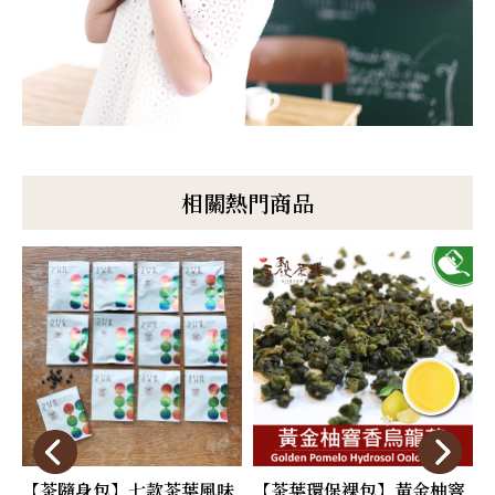
相關熱門商品
【茶隨身包】七款茶葉風味
【茶葉環保裸包】黃金柚窨