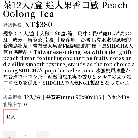
茶12入/盒 迷人果香口感 Peach
Oolong Tea
NT$380
建議售價:
規格：12入/盒｜入數：60盒/箱｜尺寸：長9*寬10.5*高9C
M｜成分：烏龍茶(南投)｜原產地：台灣 具有水蜜桃風味的
台灣烏龍茶，帶有迷人果香和絲綢般的口感，是SIIDCHA人
氣首選產品。 Taiwanese oolong tea with a delightful
peach flavor, featuring enchanting fruity notes an
d a silky smooth texture, stands as the top choice a
mong SIIDCHA's popular selections. 水蜜桃風味豊か
な台湾ウーロン茶、魅惑的な果実の香りとシルクのような
口当たりを備え、SIIDCHAの人気No.1製品となっていま
す。
12入/盒｜長寬高(mm):90x90x105｜毛重:240g
產品規格:
0
剩餘庫存:
-
+